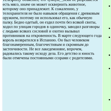
есть мясо, иначе он может осквернить животное,
которому оно принадлежит. К сожалению, у
телохранителя не было навыков обращения с древковым
оружием, поэтому он использовал его, как обычную
палку. Бедно одетый, он ездил почти без всякой свиты,
ходил по улицам городов в одиночку, заводил разговоры
с людьми всяких сословий и охотно вызывал
противников на откровенность. В марте следующего года
король возвратился в Испанию. Он был человеком
благонамеренным, благочестивым и скромным до
застенчивости. Не все лакедемоняне, впрочем,
радовались такому исходу дела. Его детство и юность
были отмечены постоянными ссорами с родителями.