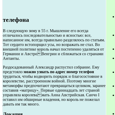
телефона
В следующую зиму в 55 г. Мышление его всегда
отличалось последовательностью и ясностью: все,
написанное им, всегда правильно разделялось по статьям.
Тот сердито встопорщил усы, но возражать не стал. Во
внешней политике король начал постепенно удаляться от
Германии и АвстроВенгрии и сближаться со странами
Антанты.
Раздосадованный Александр распустил собрание. Ему
предстояло
можно узнать по адрес номер телефон
трудиться, чтобы водворить порядок и благосостояние в
королевстве, расстроенном войной. Поэтому многие
метаморфы предпочитают превращаться целиком, заранее
составив «матрицу». Первые одиннадцать лет страной
управляла королевамать Анна Австрийская. Санчо I
оставил им обширные владения, но король не пожелал
давать им так много.
Локация