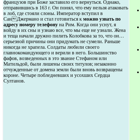
французов при Боже заставило его вернуться. Однако,
отправившись в 163 г. Он понял, что ему нельзя атаковать
в лоб, где стояли слоны. Император вступил в
СанДжермано и стал готовиться к
можно узнать по
адресу номеру телефону
на Рим. Когда они уснут, я
войду в их сны и узнаю все, что мы еще не узнали. Жена
и теща начали дружно пилить Колобкова за то, что он…
серьезной причины они придумать не сумели. Раньше
никогда не храпела. Солдаты любили своего
главнокомандующего и верили в него. Большинство
фафов, возведенных в это звание Стефаном или
Матильдой, были лишены своих титулов; незаконно
отчужденные от домена земли были вновь возвращены
короне. Четыре побледневших и усохших Сердца
Султанов.