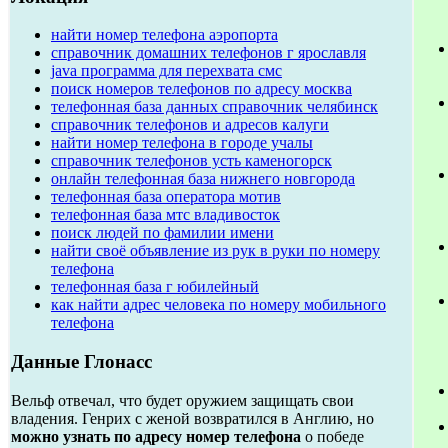
найти номер телефона аэропорта
справочник домашних телефонов г ярославля
java программа для перехвата смс
поиск номеров телефонов по адресу москва
телефонная база данных справочник челябинск
справочник телефонов и адресов калуги
найти номер телефона в городе учалы
справочник телефонов усть каменогорск
онлайн телефонная база нижнего новгорода
телефонная база оператора мотив
телефонная база мтс владивосток
поиск людей по фамилии имени
найти своё объявление из рук в руки по номеру
телефона
телефонная база г юбилейный
как найти адрес человека по номеру мобильного
телефона
Данные Глонасс
Вельф отвечал, что будет оружием защищать свои
владения. Генрих с женой возвратился в Англию, но
можно узнать по адресу номер телефона
о победе