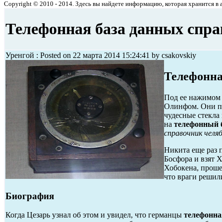
Copyright © 2010 - 2014. Здесь вы найдете информацию, которая хранится в ар
Телефонная база данных спр
Уренгой : Posted on 22 марта 2014 15:24:41 by csakovskiy
Телефонна
Под ее нажимом 
Олинфом. Они по
чудесные стекла
на
телефонный 
справочник челя
Никита еще раз 
Босфора и взят 
Хобокена, проше
что враги решил
Биография
Когда Цезарь узнал об этом и увидел, что германцы
телефонна