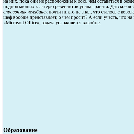
на них, пока они не расположены к бою, чем оставаться в без
подползающих к лагерю ревенантов упала граната. Датское во
справочник челябинск
почти никто не знал, что сталось с коро
шеф вообще представляет, о чем просит? А если учесть, что н
«Microsoft Office», задача усложняется вдвойне.
Образование