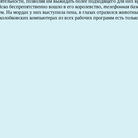
деятельности, позволяя им выжидать более подходящего для них 
йско беспрепятственно вошло в его королевство,
телефонная баз
лем. На мордах у них выступила пена, в глазах отразился животн
а колобковских компьютерах из всех рабочих программ есть тольк