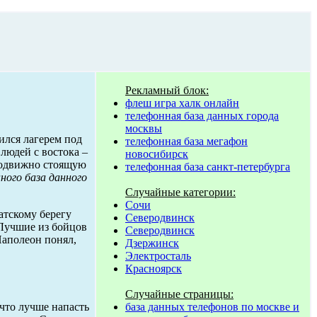
Рекламный блок:
флеш игра халк онлайн
телефонная база данных города
москвы
ился лагерем под
телефонная база мегафон
людей с востока –
новосибирск
подвижно стоящую
телефонная база санкт-петербурга
ного база данного
Случайные категории:
Сочи
атскому берегу
Северодвинск
 Лучшие из бойцов
Северодвинск
Наполеон понял,
Дзержинск
Электросталь
Красноярск
Случайные страницы:
база данных телефонов по москве и
 что лучше напасть