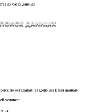
етевых базах данных
т поиск по остальным введенным Вами данным.
ей человека
вания