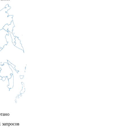
отано
1
запросов