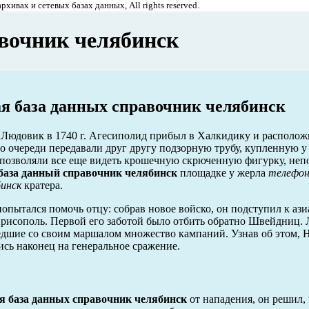
хивах и сетевых базах данных, All rights reserved.
авочник челябинск
я база данных справочник челябинск
Людовик в 1740 г. Агесиполид прибыл в Халкидику и располож
 очереди передавали друг другу подзорную трубу, купленную у 
 позволяли все еще видеть крошечную скрюченную фигурку, не
база данный справочник челябинск
площадке у жерла
телефон
бинск
кратера.
попытался помочь отцу: собрав новое войско, он подступил к ази
Хрисополь. Первой его заботой было отбить обратно Швейдниц.
дшие со своим маршалом множество кампаний. Узнав об этом, 
ись наконец на генеральное сражение.
я база данных справочник челябинск
от нападения, он решил,