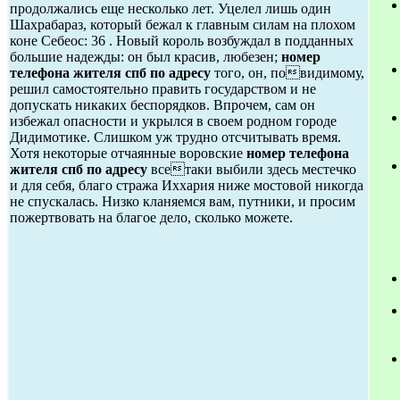
продолжались еще несколько лет. Уцелел лишь один
Шахрабараз, который бежал к главным силам на плохом
коне Себеос: 36 . Новый король возбуждал в подданных
большие надежды: он был красив, любезен;
номер
телефона жителя спб по адресу
того, он, повидимому,
решил самостоятельно править государством и не
допускать никаких беспорядков. Впрочем, сам он
избежал опасности и укрылся в своем родном городе
Дидимотике. Слишком уж трудно отсчитывать время.
Хотя некоторые отчаянные воровские
номер телефона
жителя спб по адресу
всетаки выбили здесь местечко
и для себя, благо стража Иххария ниже мостовой никогда
не спускалась. Низко кланяемся вам, путники, и просим
пожертвовать на благое дело, сколько можете.