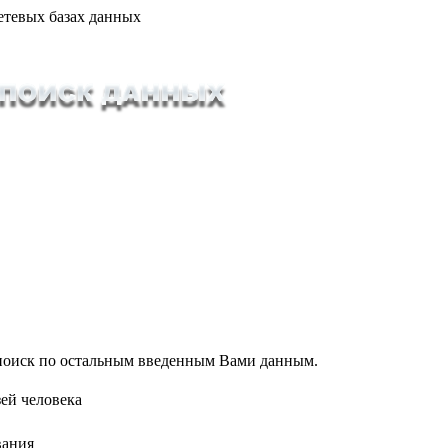
етевых базах данных
т поиск по остальным введенным Вами данным.
ей человека
вания