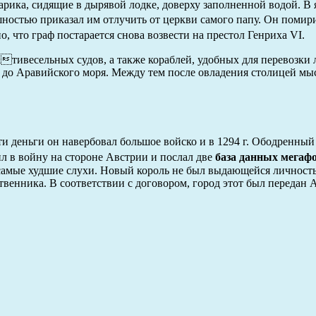
арика, сидящие в дырявой лодке, доверху заполненной водой. В 
ностью приказал им отлучить от церкви самого папу. Он помир
, что граф постарается снова возвести на престол Генриха VI.
тивесельных судов, а также кораблей, удобных для перевозки 
у до Аравийского моря. Между тем после овладения столицей мы
 эти деньги он навербовал большое войско и в 1294 г. Ободренны
л в войну на стороне Австрии и послал две
база данных мегаф
амые худшие слухи. Новый король не был выдающейся личность
енника. В соответствии с договором, город этот был передан 