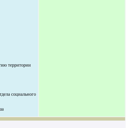
итию территории
отдела социального
ша