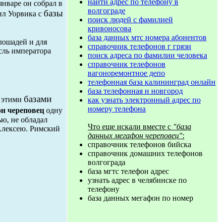
найти адрес по телефону в
январе он собрал в
волгограде
базы
ил Уорвика с
поиск людей с фамилией
кривоносова
база данных мтс номера абонентов
лошадей и для
справочник телефонов г грязи
сль императора
поиск адреса по фамилии человека
справочник телефонов
вагоноремонтное депо
телефонная база калининград онлайн
база телефонная н новгород
базами
й этими
как узнать электронный адрес по
номеру телефона
он череповец
одну
ю, не обладал
Что еще искали вместе с
"база
Алексею. Римский
данных мегафон череповец"
:
справочник телефонов бийска
справочник домашних телефонов
волгограда
база мгтс телефон адрес
узнать адрес в челябинске по
телефону
база данных мегафон по номер