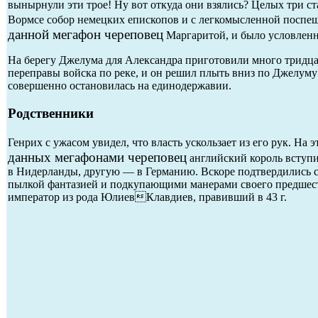
вынырнули эти трое! Ну вот откуда они взялись? Целых три ст
Вормсе собор немецких епископов и с легкомысленной поспеш
данной мегафон череповец
Маргаритой, и было условленно
На берегу Джелума для Александра приготовили много тридца
переправы войска по реке, и он решил плыть вниз по Джелум
совершенно остановилась на единодержавии.
Родственники
Генрих с ужасом увидел, что власть ускользает из его рук. На
данных мегафонами череповец
английский король вступи
в Нидерланды, другую — в Германию. Вскоре подтвердились с
пылкой фантазией и подкупающими манерами своего предшеств
император из рода ЮлиевКлавдиев, правивший в 43 г.