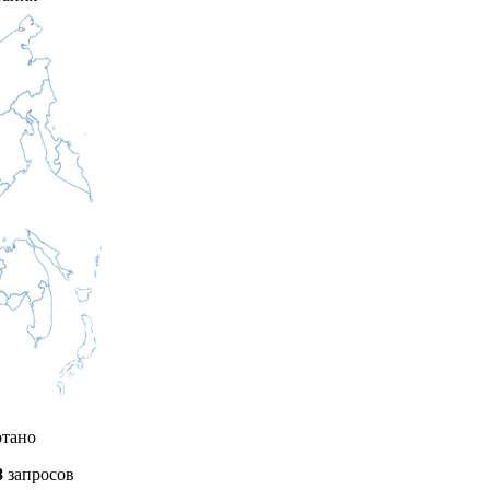
отано
8
запросов