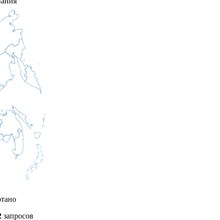
вания
отано
2
запросов