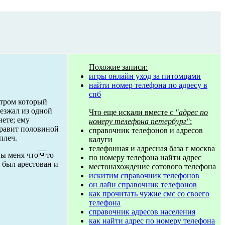
Похожие записи:
игры онлайн уход за питомцами
найти номер телефона по адресу в
спб
атром который
еезжал из одной
Что еще искали вместе с
"адрес по
нете; ему
номеру телефона петербург"
:
правит половиной
справочник телефонов и адресов
плеч.
калуги
телефонная и адресная база г москва
 вы меня чтото
по номеру телефона найти адрес
 был арестован и
местонахождение сотового телефона
искитим справочник телефонов
он лайн справочник телефонов
как прочитать чужие смс со своего
телефона
справочник адресов населения
как найти адрес по номеру телефона