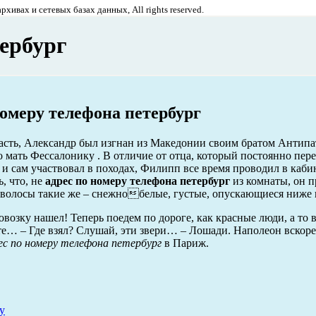
хивах и сетевых базах данных, All rights reserved.
тербург
номеру телефона петербург
асть, Александр был изгнан из Македонии своим братом Антип
о мать Фессалонику . В отличие от отца, который постоянно пер
 и сам участвовал в походах, Филипп все время проводил в каби
, что, не
адрес по номеру телефона петербург
из комнаты, он 
 волосы такие же – снежнобелые, густые, опускающиеся ниже 
овозку нашел! Теперь поедем по дороге, как красные люди, а то
те… – Где взял? Слушай, эти звери… – Лошади. Наполеон вскоре
ес по номеру телефона петербург
в Париж.
у