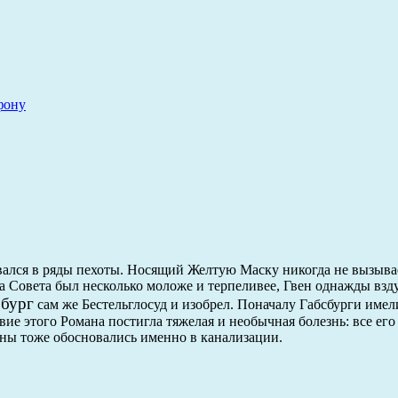
фону
рвался в ряды пехоты. Носящий Желтую Маску никогда не вызывае
ва Совета был несколько моложе и терпеливее, Гвен однажды взд
рбург
сам же Бестельглосуд и изобрел. Поначалу Габсбурги име
ие этого Романа постигла тяжелая и необычная болезнь: все его
оны тоже обосновались именно в канализации.