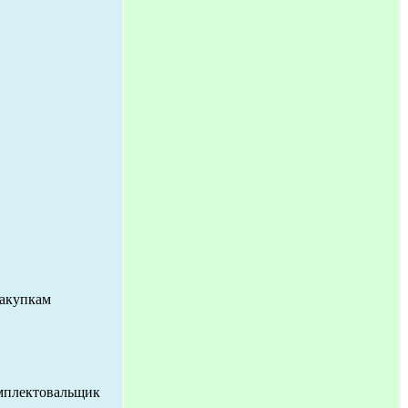
закупкам
омплектовальщик