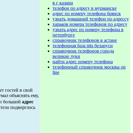
в г казани
телефон по адресу в мурманске
адрес по номеру телефона брянск
узнать домашний телефон по адрессу
харьков номера телефонов по адресу
узнать адрес по номеру телефона в
петербурге
справочник телефонов в астане
телефонная база mts беларуси
справочник телефонов города
великие луки
найти адрес номеру телефона
телефонный справочник москвы on
line
т гостей в свой
умал объяснять ему,
ли большой
адрес
 тело подверглось