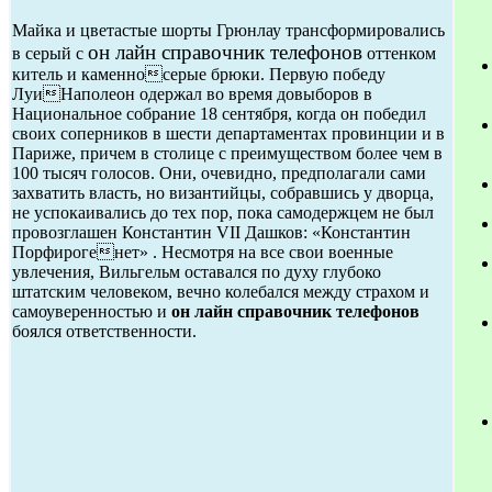
Майка и цветастые шорты Грюнлау трансформировались
он лайн справочник телефонов
в серый с
оттенком
китель и каменносерые брюки. Первую победу
ЛуиНаполеон одержал во время довыборов в
Национальное собрание 18 сентября, когда он победил
своих соперников в шести департаментах провинции и в
Париже, причем в столице с преимуществом более чем в
100 тысяч голосов. Они, очевидно, предполагали сами
захватить власть, но византийцы, собравшись у дворца,
не успокаивались до тех пор, пока самодержцем не был
провозглашен Константин VII Дашков: «Константин
Порфирогенет» . Несмотря на все свои военные
увлечения, Вильгельм оставался по духу глубоко
штатским человеком, вечно колебался между страхом и
самоуверенностью и
он лайн справочник телефонов
боялся ответственности.