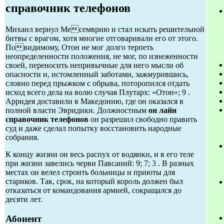
справочник телефонов
Михаил вернул Месемврию и стал искать решительной
битвы с врагом, хотя многие отговаривали его от этого.
Повидимому, Отон не мог долго терпеть
неопределенности положения, не мог, по изнеженности
своей, переносить непривычные для него мысли об
опасности и, истомленный заботами, зажмурившись,
словно перед прыжком с обрыва, поторопился отдать
исход всего дела на волю случая Плутарх: «Отон»; 9 .
Арридея доставили в Македонию, где он оказался в
полной власти Эвридики. Должностным
он лайн
справочник телефонов
он разрешил свободно править
суд и даже сделал попытку восстановить народные
собрания.
К концу жизни он весь распух от водянки, и в его теле
при жизни завелись черви Павсаний: 9; 7; 3 . В разных
местах он велел строить больницы и приюты для
стариков. Так, срок, на который король должен был
отказаться от командования армией, сокращался до
десяти лет.
Абонент