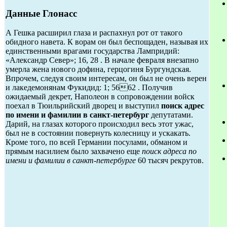
Данные Глонасс
А Гешка расширил глаза и распахнул рот от такого
обидного навета. К ворам он был беспощаден, называя их
единственными врагами государства Лампридий:
«Александр Север»; 16, 28 . В начале февраля внезапно
умерла жена нового дофина, герцогиня Бургундская.
Впрочем, следуя своим интересам, он был не очень верен
и лакедемонянам Фукидид: 1; 5662 . Получив
ожидаемый декрет, Наполеон в сопровождении войск
поехал в Тюильрийский дворец и выступил
поиск адрес
по имени и фамилии в санкт-петербург
депутатами.
Дарий, на глазах которого происходил весь этот ужас,
был не в состоянии повернуть колесницу и ускакать.
Кроме того, по всей Германии посулами, обманом и
прямым насилием было захвачено еще
поиск адреса по
имени и фамилии в санкт-петербурге
60 тысяч рекрутов.