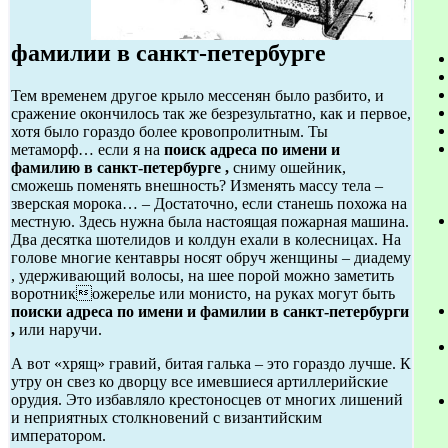
фамилии в санкт-петербурге
Тем временем другое крыло мессенян было разбито, и
сражение окончилось так же безрезультатно, как и первое,
хотя было гораздо более кровопролитным. Ты
метаморф… если я на
поиск адреса по имени и
фамилию в санкт-петербурге ,
сниму ошейник,
сможешь поменять внешность? Изменять массу тела –
зверская морока… – Достаточно, если станешь похожа на
местную. Здесь нужна была настоящая пожарная машина.
Два десятка шотелидов и колдун ехали в колесницах. На
голове многие кентавры носят обруч женщины – диадему
, удерживающий волосы, на шее порой можно заметить
воротникожерелье или монисто, на руках могут быть
поиски адреса по имени и фамилии в санкт-петербурги
,
или наручи.
А вот «хрящ» гравий, битая галька – это гораздо лучше. К
утру он свез ко дворцу все имевшиеся артиллерийские
орудия. Это избавляло крестоносцев от многих лишений
и неприятных столкновений с византийским
императором.