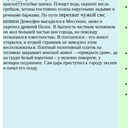
красноголубые шапки. Плещет вода, скрипят весла
гребцов, затоны постоянно полны парусными ладьями и
перехват чужой смс
речными баржами. По пути
шпион
Демосфен высадился в Мессении, занял и
укрепил древний Пилос. В бытность частным человеком
он жил большей частью вне города, но повсюду
пользовался известностью. И поплатился – его живот
открылся, и второй стражник не замедлил этим
воспользоваться. Плотный полотняный платок на
тесемках закрывает конский живот – «прикрыть срам», да
на груди белый воротник – у мужчин покороче, у
женщин подлиннее. Сам царь приступил к городу уксиев
и начал его осаду.