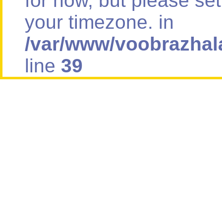
for now, but please se
your timezone. in
/var/www/voobrazhal
line
39