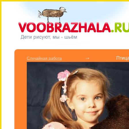
→
Птица
Cлучайная работа