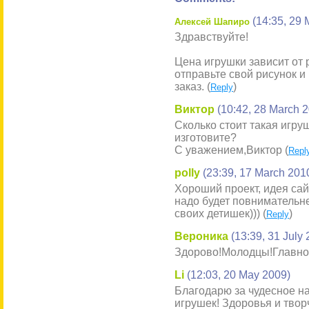
(14:35, 29 
Алексей Шапиро
Здравствуйте!
Цена игрушки зависит от 
отправьте свой рисунок и
заказ. (
)
Reply
Виктор
(10:42, 28 March 
Сколько стоит такая игру
изготовите?
С уважением,Виктор (
Repl
polly
(23:39, 17 March 201
Хороший проект, идея сай
надо будет повнимательн
своих детишек))) (
)
Reply
Вероника
(13:39, 31 July
Здорово!Молодцы!Главное
Li
(12:03, 20 May 2009)
Благодарю за чудесное н
игрушек! Здоровья и тво