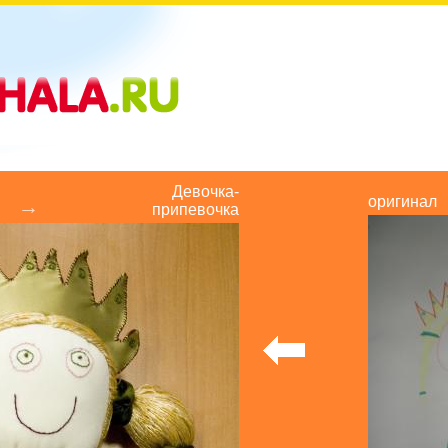
Девочка-
оригинал
→
припевочка