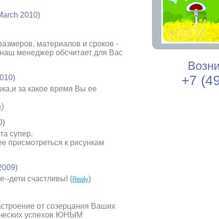
March 2010)
размеров, материалов и сроков -
 наш менеджер обсчитает для Вас
Возни
+7 (4
2010)
шка,и за какое время Вы ее
)
y
0)
та супер.
ее присмотреться к рисункам
 2009)
--дети счастливы! (
)
Reply
астроение от созерцания Ваших
рческих успехов ЮНЫМ