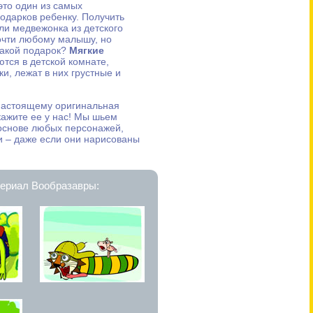
то один из самых
одарков ребенку. Получить
ли медвежонка из детского
очти любому малышу, но
такой подарок?
Мягкие
тся в детской комнате,
и, лежат в них грустные и
настоящему оригинальная
акажите ее у нас! Мы шьем
 основе любых персонажей,
 – даже если они нарисованы
ериал Вообразавры: