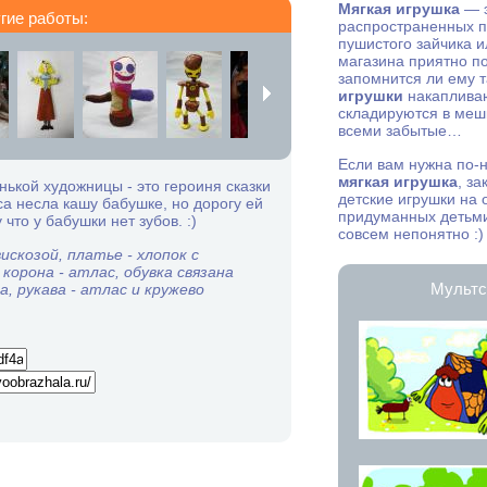
Мягкая игрушка
— э
гие работы:
распространенных п
пушистого зайчика и
магазина приятно п
запомнится ли ему 
игрушки
накапливаю
складируются в мешк
всеми забытые…
Если вам нужна по-
мягкая игрушка
, з
нькой художницы - это героиня сказки
детские игрушки на
са несла кашу бабушке, но дорогу ей
придуманных детьми
что у бабушки нет зубов. :)
совсем непонятно :)
искозой, платье - хлопок с
корона - атлас, обувка связана
Мультс
, рукава - атлас и кружево