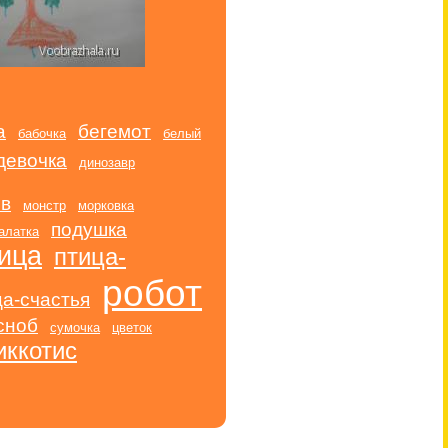
а
бегемот
бабочка
белый
девочка
динозавр
ев
монстр
морковка
подушка
алатка
ица
птица-
робот
ца-счастья
сноб
сумочка
цветок
иккотис