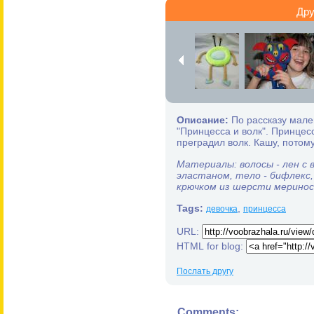
Дру
Описание:
По рассказу мале
"Принцесса и волк". Принцес
преградил волк. Кашу, потому 
Материалы: волосы - лен с в
эластаном, тело - бифлекс, 
крючком из шерсти мериноса
Tags:
,
девочка
принцесса
URL:
HTML for blog:
Послать другу
Comments: