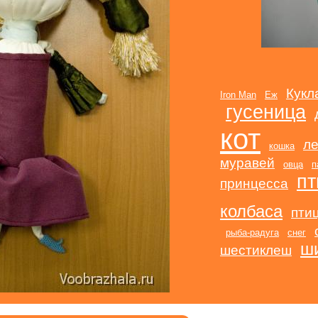
Кукл
Iron Man
Еж
гусеница
кот
л
кошка
муравей
овца
п
пт
принцесса
колбаса
пти
рыба-радуга
снег
ш
шестиклеш